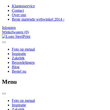
Skip
Klantenservice
to
Contact
the
Over ons
content
Beste startende webwinkel 2014 ›
Inloggen
Winkelwagen
(0)
Foto op metaal
Inspiratie
Zakelijk
Beoordelingen
Blog
Bestel nu
Menu
Foto op metaal
Inspiratie
Zakelijk